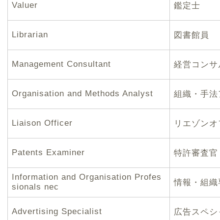
Valuer
鑑定士
Librarian
図書館員
Management Consultant
経営コンサ
Organisation and Methods Analyst
組織・手法
Liaison Officer
リエゾンオ
Patents Examiner
特許審査官
Information and Organisation Profes
情報・組織
sionals nec
Advertising Specialist
広告スペシ