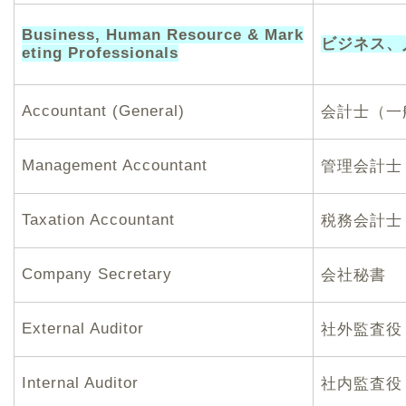
Business, Human Resource & Mark
ビジネス、
eting Professionals
Accountant (General)
会計士（一
Management Accountant
管理会計士
Taxation Accountant
税務会計士
Company Secretary
会社秘書
External Auditor
社外監査役
Internal Auditor
社内監査役