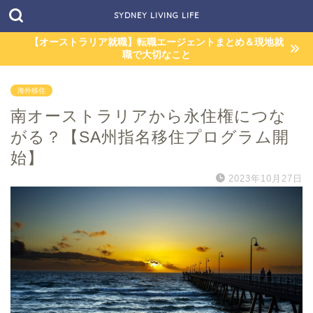
SYDNEY LIVING LIFE
【オーストラリア就職】転職エージェントまとめ＆現地就
職で大切なこと
海外移住
南オーストラリアから永住権につな
がる？【SA州指名移住プログラム開
始】
2023年10月27日