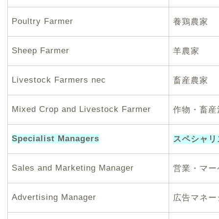
Poultry Farmer
養鶏農家
Sheep Farmer
羊農家
Livestock Farmers nec
畜産農家
Mixed Crop and Livestock Farmer
作物・畜産
Specialist Managers
スペシャリ
Sales and Marketing Manager
営業・マー
Advertising Manager
広告マネー