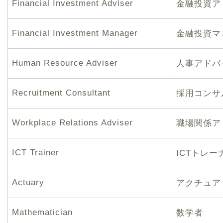
Financial Investment Adviser
金融投資ア
Financial Investment Manager
金融投資マ
Human Resource Adviser
人事アドバ
Recruitment Consultant
採用コンサ
Workplace Relations Adviser
職場関係ア
ICT Trainer
ICTトレー
Actuary
アクチュア
Mathematician
数学者