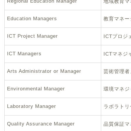
Regional Education Manager
地域教育マ
Education Managers
教育マネー
ICT Project Manager
ICTプロ
ICT Managers
ICTマネジ
Arts Administrator or Manager
芸術管理者
Environmental Manager
環境マネジ
Laboratory Manager
ラボラトリ
Quality Assurance Manager
品質保証マ