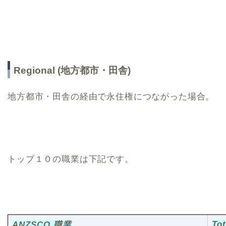
Regional (地方都市・田舎)
地方都市・田舎の経由で永住権につながった場合。
トップ１０の職業は下記です。
Tot
ANZSCO 職業