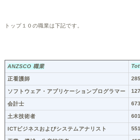
トップ１０の職業は下記です。
Tot
ANZSCO 職業
28
正看護師
12
ソフトウェア・アプリケーションプログラマー
67
会計士
60
土木技術者
55
ICTビジネスおよびシステムアナリスト