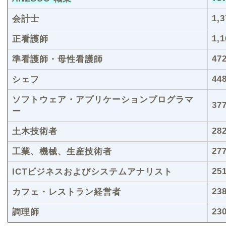
1,3
会計士
1,1
正看護師
47
準看護師・母性看護師
44
シェフ
ソフトウェア・アプリケーションプログラマ
37
ー
28
土木技術者
27
工業、機械、生産技術者
25
ICTビジネスおよびシステムアナリスト
23
カフェ・レストラン経営者
23
調理師