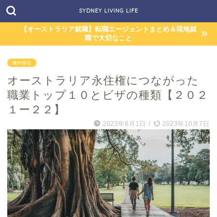
SYDNEY LIVING LIFE
【オーストラリア就職】転職エージェントまとめ＆現地就
職で大切なこと
海外移住
オーストラリア永住権につながった
職業トップ１０とビザの種類【２０２
１ー２２】
2023年6月1日
/
2023年10月7日