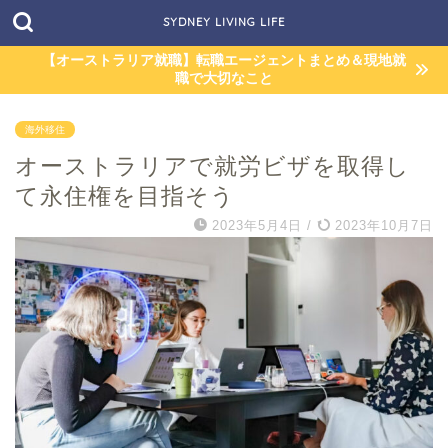
SYDNEY LIVING LIFE
【オーストラリア就職】転職エージェントまとめ＆現地就
職で大切なこと
海外移住
オーストラリアで就労ビザを取得し
て永住権を目指そう
2023年5月4日
/
2023年10月7日