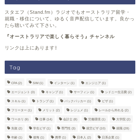
スタエフ（Stand.fm）
ラジオでもオーストラリア留学・
就職・移住について、ゆるく音声配信しています。良かっ
たら聴いてみて下さい。
『オーストラリアで楽しく暮らそう』チャンネル
リンクは上にあります⇧
Tag
CPA
(2)
SIM
(1)
インターン
(1)
エンジニア
(1)
エージェント
(3)
キャンプ
(1)
サーフィン
(1)
シドニー生活費
(2)
スキル
(1)
トランプ
(1)
バックパッカー
(1)
ビザ
(1)
フリーター
(1)
メリット
(2)
レジュメ
(1)
レールから外れる
(2)
ワーホリ
(9)
仕事
(14)
会計士
(8)
労働環境
(1)
大学院
(2)
失敗
(2)
学生ビザ
(1)
専門性
(3)
就労ビザ
(10)
就職
(28)
年齢
(1)
後悔
(1)
携帯
(1)
日本人
(2)
日系企業
(1)