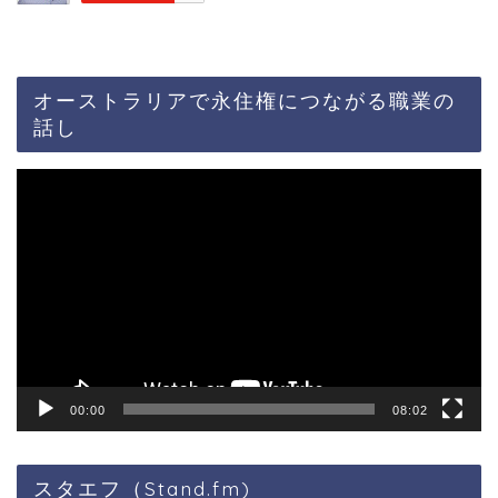
オーストラリアで永住権につながる職業の
話し
動
画
プ
レ
ー
ヤ
ー
00:00
08:02
スタエフ（Stand.fm)